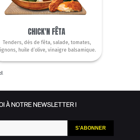
CHICK'N FÊTA
Tenders, dés de fêta, salade, tomates,
ignons, huile d’olive, vinaigre balsamique.
l
.
I À NOTRE NEWSLETTER !