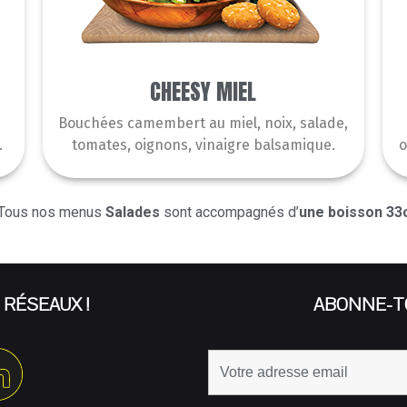
CHEESY MIEL
Bouchées camembert au miel, noix, salade,
.
tomates, oignons, vinaigre balsamique.
o
Tous nos menus
Salades
sont accompagnés d’
une boisson 33c
 RÉSEAUX !
ABONNE-TO