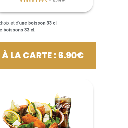
6 bouchées
– 4.90€
hoix et d’
une boisson 33 cl
.
e boissons 33 cl
.
À LA CARTE : 6.90€