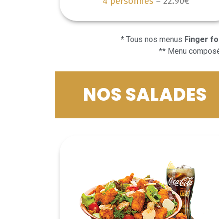
4 personnes
– 22.90€
* Tous nos menus
Finger f
** Menu compos
NOS SALADES