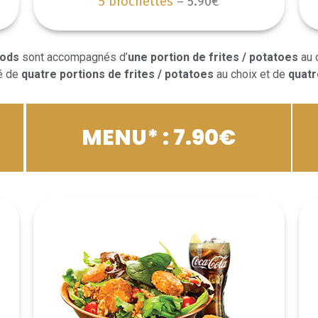
5 brochettes
– 5.90€
oods
sont accompagnés d’
une portion de frites / potatoes
au c
é de
quatre portions de frites / potatoes
au choix et de
quatr
MENU* : 7.90€