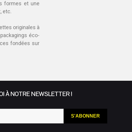
es formes et une
, etc.
ettes originales à
 packagings éco-
nces fondées sur
I À NOTRE NEWSLETTER !